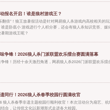
动报名开启！谁是狼村游戏王？
快乐翻倍”！狼王放暑假活动是针对网易狼人杀游戏内高校相关的
、谁是卧底小 游戏进行个人积分赛，还会有狼人杀知识竞答、媒
校暑期游戏王呢？
味争锋！2026狼人杀门派联盟欢乐擂台赛圆满落幕
争锋！历经十余天激烈角逐，网易狼人杀2026门派联盟欢乐擂
遗同行！2026狼人杀春季校园行圆满收官
26 狼人杀春季非遗主题校园行顺利收官！本次活动分为扇艺、
相结合，让传统文化以新潮形式走进各大校园。