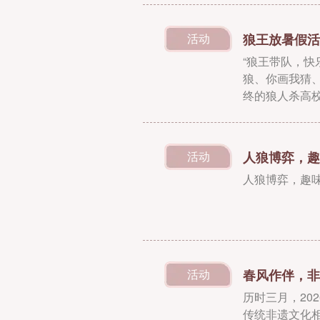
狼王放暑假活
活动
“狼王带队，
狼、你画我猜
终的狼人杀高
人狼博弈，趣
活动
人狼博弈，趣味
春风作伴，非
活动
历时三月，20
传统非遗文化