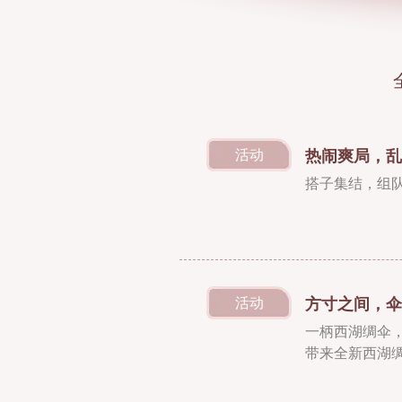
热闹爽局，乱
活动
搭子集结，组
方寸之间，伞
活动
一柄西湖绸伞
带来全新西湖