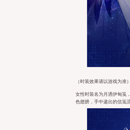
（时装效果请以游戏为准
女性时装名为月洒伊甸笺
色翅膀，手中递出的信笺