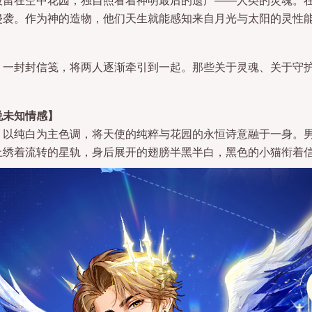
侵袭。作为神的造物，他们天生就能感知来自月光与太阳的灵性
，一封封信笺，将两人逐渐牵引到一起。那些关于灵魂、关于守
说未知情感】
，以纯白为主色调，将天使的纯粹与花园的永恒诗意融于一身。
上绣着流转的星轨，身后展开的翅膀半黑半白，黑色的小猫衔着