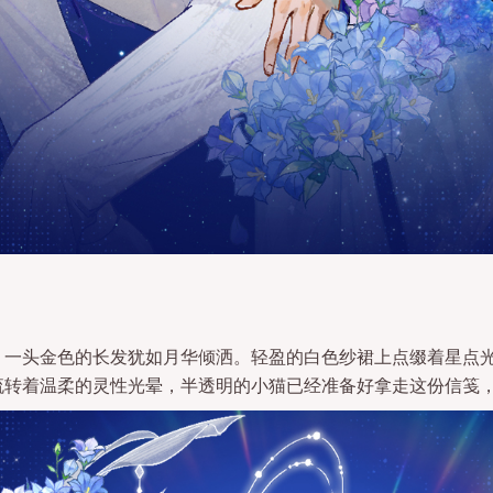
）
，一头金色的长发犹如月华倾洒。轻盈的白色纱裙上点缀着星点
流转着温柔的灵性光晕，半透明的小猫已经准备好拿走这份信笺