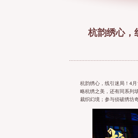
杭韵绣心，
杭韵绣心，线引迷局！4月
略杭绣之美，还有同系列
裁织幻境；参与侦破绣坊