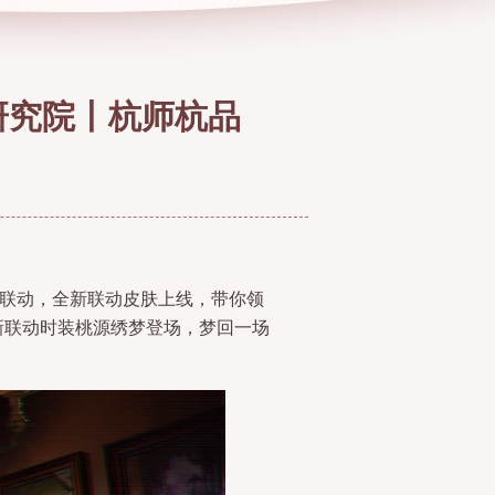
研究院丨杭师杭品
绣联动，全新联动皮肤上线，带你领
新联动时装桃源绣梦登场，梦回一场