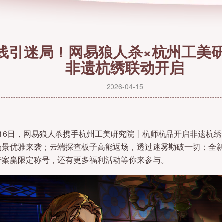
线引迷局！网易狼人杀×杭州工美
非遗杭绣联动开启
2026-04-15
16日，网易狼人杀携手杭州工美研究院丨杭师杭品开启非遗杭
场景优雅来袭；云端探查板子高能返场，透过迷雾勘破一切；全
奇案赢限定称号，还有更多福利活动等你来参与。