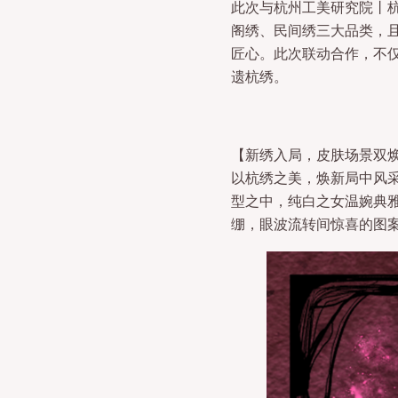
此次与杭州工美研究院丨
阁绣、民间绣三大品类，
匠心。此次联动合作，不
遗杭绣。
【新绣入局，皮肤场景双
以杭绣之美，焕新局中风
型之中，纯白之女温婉典
绷，眼波流转间惊喜的图