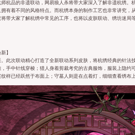
杭师杭品的非遗联动，网易狼人杀将带大家深入了解非遗杭绣。
且拥有着不同的风格特点。而杭绣本身的制作工艺也非常讲究，
仅将带大家了解杭绣中常见的工序，也将以皮肤联动、绣坊迷局
焕新】
采。此次联动精心打造了全新联动系列皮肤，将杭绣经典的针法
雅，手中针线穿梭；猎人身着剪裁考究的古典服饰，服装上隐约
案纹样已经跃然于布面上；守墓人则是在点着灯，细细查看绣布