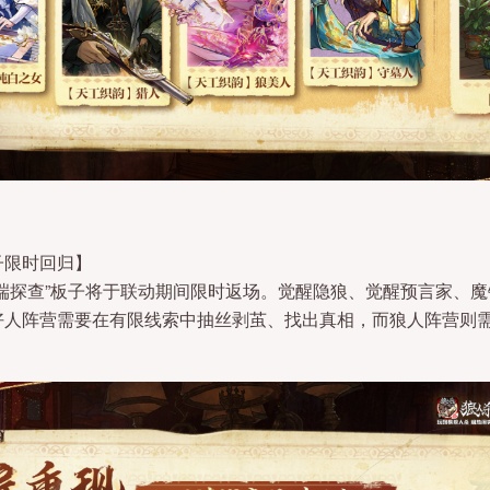
子限时回归】
端探查”板子将于联动期间限时返场。觉醒隐狼、觉醒预言家、
好人阵营需要在有限线索中抽丝剥茧、找出真相，而狼人阵营则