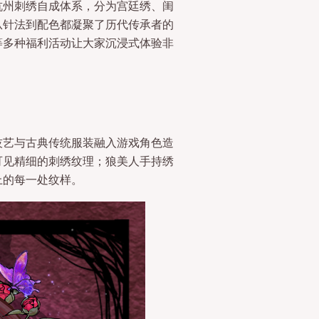
杭州刺绣自成体系，分为宫廷绣、闺
从针法到配色都凝聚了历代传承者的
等多种福利活动让大家沉浸式体验非
技艺与古典传统服装融入游戏角色造
可见精细的刺绣纹理；狼美人手持绣
上的每一处纹样。