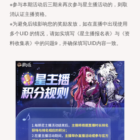
※参与本期活动后三期未再次参与星主播活动的，则取
过50元人民币，每月充值金额累计
超过200元人民币；16周岁以上的未
消认证主播资格。
年人用户，单次充值金额不得超过10
元人民币，每月充值金额累计不得超
※为避免后续影响您的奖励发放，如在直播中出现使用
400元人民币。
未成年玩家可在周五
周六、周日和法定节假日每日晚20
多个UID 的情况，请如实填写《星主播报名表》与《资
21时登录游戏，其他时间无法登录游
料收集表》中的问题9，并确保填写UID内容一致。
戏。
4、本产品综合逻辑推理、辩论、表
等多元素于一身。用户之间可以通过
音交流，与其他用户产生互动，共同
成目标，不仅能够带给用户积极愉悦
情绪体验，且有助于用户提高其逻辑
理能力、口才表达能力、沟通协作能
力。