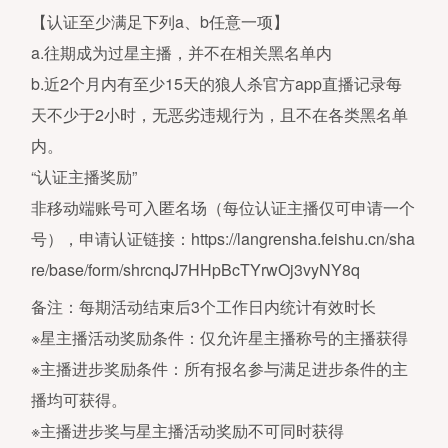
1、本产品是一款多人语音逻辑推理
【认证至少满足下列a、b任意一项】
机游戏软件，适用于年满16周岁及
的用户，建议未成年人在家长监护下
a.往期成为过星主播，并不在相关黑名单内
用软件产品。我们鼓励家长根据未成
b.近2个月内有至少15天的狼人杀官方app直播记录每
人的实际情况管理其行为，家长可以
注“网易家长关爱平台”微信公众号、
天不少于2小时，无恶劣违规行为，且不在各类黑名单
打官方客服电话95163611或者登录
家长关爱平台
内。
（
https://jiazhang.gm.163.com/convoy/
查看具体指引。
“认证主播奖励”
2、本产品以具有近维多利亚时代特
非移动端账号可入匿名场（每位认证主播仅可申请一个
的架空时代为故事背景，无基于历史
现实事件的改编，不会与现实生活相
号），申请认证链接：https://langrensha.feishu.cn/sha
淆。画面色彩鲜明、配乐明快，玩法
于简单的画面操作，需要一定语言表
re/base/form/shrcnqJ7HHpBcTYrwOj3vyNY8q
及逻辑推理能力，鼓励用户通过思考
沟通去完成目标。产品中有基于语音
备注：每期活动结束后3个工作日内统计有效时长
文字、图片的陌生人社交系统，但社
系统的管理遵循相关法律法规。
※星主播活动奖励条件：仅允许星主播称号的主播获得
3、本游戏中有用户实名认证系统，
※主播进步奖励条件：所有报名参与满足进步条件的主
实名账号不能登录游戏。认证为未成
人的用户将接受以下管理：
产品中
播均可获得。
分玩法和道具需要付费。未满8周岁
用户不能付费；8周岁以上未满16周
※主播进步奖与星主播活动奖励不可同时获得
的未成年人用户，单次充值金额不得