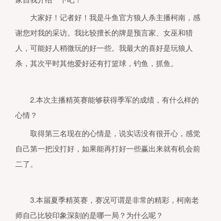
大家好！记者好！我是斗鱼官方狼人杀主播柯南，感
谢您对我的采访。我比较擅长的牌是预言家、女巫和猎
人，可能好人稍微玩的好一些。我最大的喜好是玩狼人
杀，其次平时其他爱好还有打篮球，钓鱼，抓鱼。
2.本次主播精英赛能够获得季军的成绩，有什么样的
心情？
取得第三名现在的心情是，说实话没有很开心，感觉
自己第一把没打好，如果能再打好一些赢出来就有机会前
1、本产品是一款多人语音逻辑推理
机游戏软件，适用于年满16周岁及
二了。
的用户，建议未成年人在家长监护下
用软件产品。我们鼓励家长根据未成
人的实际情况管理其行为，家长可以
注“网易家长关爱平台”微信公众号、
3.本届夏季精英赛，赛况可谓是非常的精彩，柯南老
打官方客服电话95163611或者登录
家长关爱平台
师自己比较印象深刻的是哪一局？为什么呢？
（
https://jiazhang.gm.163.com/convoy/