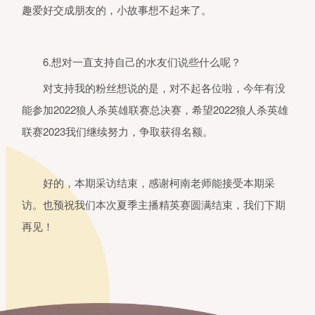
4、本产品综合逻辑推理、辩论、表
趣爱好交成朋友的，小故事想不起来了。
等多元素于一身。用户之间可以通过
音交流，与其他用户产生互动，共同
成目标，不仅能够带给用户积极愉悦
情绪体验，且有助于用户提高其逻辑
6.想对一直支持自己的水友们说些什么呢？
理能力、口才表达能力、沟通协作能
力。
对支持我的粉丝想说的是，对不起各位啦，今年有没
能参加2022狼人杀英雄联赛总决赛，希望2022狼人杀英雄
联赛2023我们继续努力，争取获得名额。
好的，本期采访结束，感谢柯南老师能接受本期采
访。也预祝我们本次夏季主播精英赛圆满结束，我们下期
再见！