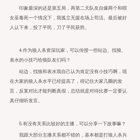
查看具体指引。
印象最深的还是第五局，再第二天队友自爆两个和呗
2、本产品以具有近维多利亚时代特
女巫毒死一个情况下，我孤立无援在场上苟活。最后被好
的架空时代为故事背景，无基于历史
现实事件的改编，不会与现实生活相
人认下来，投了平民，刀了平民获胜。
淆。画面色彩鲜明、配乐明快，玩法
于简单的画面操作，需要一定语言表
及逻辑推理能力，鼓励用户通过思考
沟通去完成目标。产品中有基于语音
4.作为狼人杀资深玩家，可以传授一些站边、找狼、
文字、图片的陌生人社交系统，但社
系统的管理遵循相关法律法规。
表水的小技巧给狼队友们吗？
3、本游戏中有用户实名认证系统，
实名账号不能登录游戏。认证为未成
站边，找狼和表水我自己认为肯定没有小技巧啊，现
人的用户将接受以下管理：
产品中
分玩法和道具需要付费。未满8周岁
在大家的狼人杀水平已经提高了，得记住大家几圈的发
用户不能付费；8周岁以上未满16周
的未成年人用户，单次充值金额不得
言，反复对比才能判断真假，总结就是对待比赛一定要认
过50元人民币，每月充值金额累计
真仔细听发言。
超过200元人民币；16周岁以上的未
年人用户，单次充值金额不得超过10
元人民币，每月充值金额累计不得超
400元人民币。
未成年玩家可在周五
5.有没有关系比较好的主播，可以分享一下故事嘛？
周六、周日和法定节假日每日晚20
21时登录游戏，其他时间无法登录游
我跟大部分主播关系都不错的，基本都是打狼人杀兴
戏。