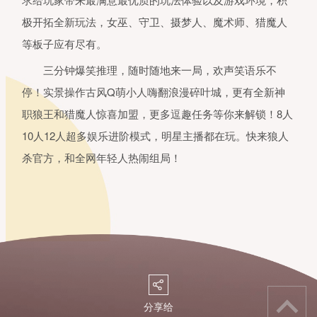
极开拓全新玩法，女巫、守卫、摄梦人、魔术师、猎魔人
等板子应有尽有。
三分钟爆笑推理，随时随地来一局，欢声笑语乐不
停！实景操作古风Q萌小人嗨翻浪漫碎叶城，更有全新神
职狼王和猎魔人惊喜加盟，更多逗趣任务等你来解锁！8人
10人12人超多娱乐进阶模式，明星主播都在玩。快来狼人
杀官方，和全网年轻人热闹组局！
򰀂
分享给