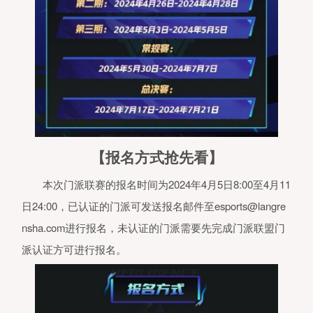
1、本产品是一款多人语音逻辑推理
机游戏软件，适用于年满16周岁及
的用户，建议未成年人在家长监护下
用软件产品。我们鼓励家长根据未成
人的实际情况管理其行为，家长可以
注“网易家长关爱平台”微信公众号、
打官方客服电话95163611或者登录
家长关爱平台
（
https://jiazhang.gm.163.com/convoy/
查看具体指引。
2、本产品以具有近维多利亚时代特
【报名方式抢先看】
的架空时代为故事背景，无基于历史
现实事件的改编，不会与现实生活相
本次门派联赛的报名时间为2024年4月5日8:00至4月11
淆。画面色彩鲜明、配乐明快，玩法
于简单的画面操作，需要一定语言表
日24:00，已认证的门派可发送报名邮件至esports@langre
及逻辑推理能力，鼓励用户通过思考
沟通去完成目标。产品中有基于语音
nsha.com进行报名，未认证的门派需要先完成门派联盟门
文字、图片的陌生人社交系统，但社
系统的管理遵循相关法律法规。
派认证方可进行报名。
3、本游戏中有用户实名认证系统，
实名账号不能登录游戏。认证为未成
人的用户将接受以下管理：
产品中
分玩法和道具需要付费。未满8周岁
用户不能付费；8周岁以上未满16周