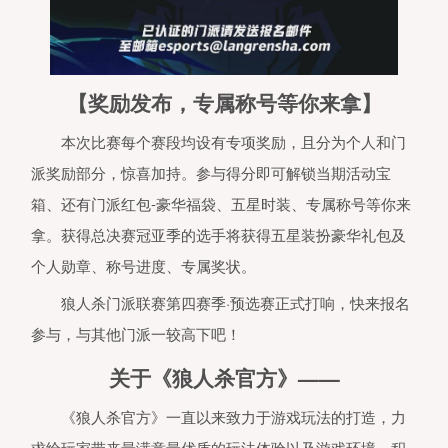
的未成年人用户，单次充值金额不得
过50元人民币，每月充值金额累计
超过200元人民币；16周岁以上的未
年人用户，单次充值金额不得超过10
元人民币，每月充值金额累计不得超
【奖励发布，专属称号等你来拿】
400元人民币。
未成年玩家可在周五
周六、周日和法定节假日每日晚20
21时登录游戏，其他时间无法登录游
本次比赛每个赛段均设有专项奖励，且分为个人和门
戏。
派奖励部分，惊喜加持。参与得分即可解锁当期活动宝
4、本产品综合逻辑推理、辩论、表
等多元素于一身。用户之间可以通过
箱、还有门派红包-豪华福袋、五星时装、专属称号等你来
音交流，与其他用户产生互动，共同
成目标，不仅能够带给用户积极愉悦
拿。获得总决赛冠亚季的选手将获得五星装扮豪华礼包及
情绪体验，且有助于用户提高其逻辑
个人勋章、称号进度、专属奖状。
理能力、口才表达能力、沟通协作能
力。
狼人杀门派联赛第四赛季·预选赛正式打响，快来报名
参与，与其他门派一较高下吧！
关于《狼人杀官方》——
《狼人杀官方》一直以来致力于游戏玩法的打造，力
求给玩家带来最满意最优质的玩法体验以及游戏环境，积