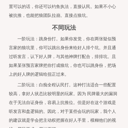
实名账号不能登录游戏。认证为未成
置可以的话，你还可以钓鱼执法，直接认民。如果不小心
人的用户将接受以下管理：
产品中
分玩法和道具需要付费。未满8周岁
被抗推，也能把狼团队拉崩。直接点狼坑。
用户不能付费；8周岁以上未满16周
的未成年人用户，单次充值金额不得
不同玩法
过50元人民币，每月充值金额累计
超过200元人民币；16周岁以上的未
一阶玩法：跳身份打。如果你发觉，你在两张疑似预
年人用户，单次充值金额不得超过10
元人民币，每月充值金额累计不得超
言家的狼坑里，你可以跳出身份来给好人排个坑。并且通
400元人民币。
未成年玩家可在周五
周六、周日和法定节假日每日晚20
过听发言，认下好人牌，与其他神牌打配合，排排坑。且
21时登录游戏，其他时间无法登录游
戏。
如果某张预言家牌把你打成狼坑，你也可以跳身份，把场
4、本产品综合逻辑推理、辩论、表
上的好人牌的逻辑给扭正过来。
等多元素于一身。用户之间可以通过
音交流，与其他用户产生互动，共同
二阶玩法：白痴全程认民打。这种打法适合一些配置
成目标，不仅能够带给用户积极愉悦
情绪体验，且有助于用户提高其逻辑
较高，拿好人状态比较明显的玩家。因为 民牌最大的漏洞
理能力、口才表达能力、沟通协作能
力。
在于无法自证身份，容易上抗推位。但是好在这个游戏是
听发言和盘逻辑的。因此，对于某些会玩的玩家，我个人
的建议就是学会把主动权把握在好人手里，模糊他们的视