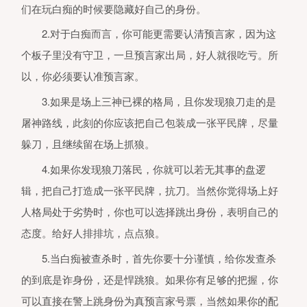
们在玩白痴的时候要隐藏好自己的身份。
2.对于白痴而言，你可能更需要认清预言家，因为这
个板子里没有守卫，一旦预言家出局，好人就很吃亏。所
1、本产品是一款多人语音逻辑推理
以，你必须要认准预言家。
机游戏软件，适用于年满16周岁及
的用户，建议未成年人在家长监护下
3.如果是场上三神已裸的格局，且你发现狼刀走的是
用软件产品。我们鼓励家长根据未成
人的实际情况管理其行为，家长可以
屠神路线，此刻的你应该把自己包装成一张平民牌，尽量
注“网易家长关爱平台”微信公众号、
打官方客服电话95163611或者登录
躲刀，且继续留在场上抓狼。
家长关爱平台
（
https://jiazhang.gm.163.com/convoy/
4.如果你发现狼刀落民，你就可以若无其事的盘逻
查看具体指引。
辑，把自己打造成一张平民牌，抗刀。当然你觉得场上好
2、本产品以具有近维多利亚时代特
的架空时代为故事背景，无基于历史
人格局处于劣势时，你也可以选择跳出身份，表明自己的
现实事件的改编，不会与现实生活相
淆。画面色彩鲜明、配乐明快，玩法
态度。给好人排排坑，点点狼。
于简单的画面操作，需要一定语言表
及逻辑推理能力，鼓励用户通过思考
5.当白痴被查杀时，首先你要十分谨慎，给你发查杀
沟通去完成目标。产品中有基于语音
文字、图片的陌生人社交系统，但社
的到底是诈身份，还是悍跳狼。如果你有足够的把握，你
系统的管理遵循相关法律法规。
可以直接在警上跳身份为真预言家号票，当然如果你的配
3、本游戏中有用户实名认证系统，