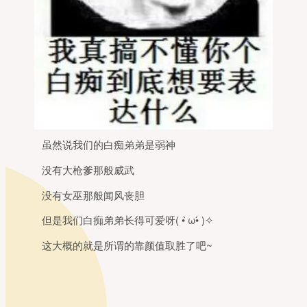
虽然说我们的白痴弟弟是弱神
没有大枪爹那般威武
没有女巫那般闻风丧胆
但是我们白痴弟弟长得可爱呀( • ̀ω•́ )✧
这大概的就是所谓的靠颜值取胜了吧~