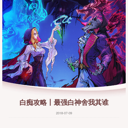
白痴攻略丨最强白神舍我其谁
2018-07-09